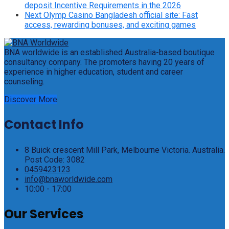
deposit Incentive Requirements in the 2026
Next
Olymp Casino Bangladesh official site: Fast
access, rewarding bonuses, and exciting games
BNA worldwide is an established Australia-based boutique
consultancy company. The promoters having 20 years of
experience in higher education, student and career
counseling.
Discover More
Contact Info
8 Buick crescent Mill Park, Melbourne Victoria. Australia.
Post Code: 3082
0459423123
info@bnaworldwide.com
10:00 - 17:00
Our Services