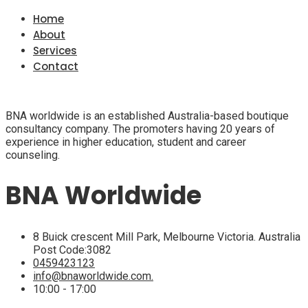
Home
About
Services
Contact
BNA worldwide is an established Australia-based boutique
consultancy company. The promoters having 20 years of
experience in higher education, student and career
counseling.
BNA Worldwide
8 Buick crescent Mill Park, Melbourne Victoria. Australia
Post Code:3082
0459423123
info@bnaworldwide.com.
10:00 - 17:00