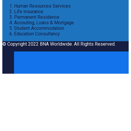
Human Resources Services
Life Insurance
Permanent Residence
Accouting, Loans & Mortgage
Student Accommodation
Education Consultancy
© Copyright 2022 BNA Worldwide. All Rights Reserved.