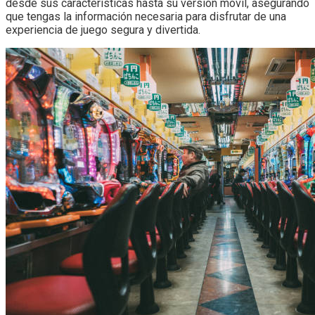
desde sus características hasta su versión móvil, asegurando
que tengas la información necesaria para disfrutar de una
experiencia de juego segura y divertida.