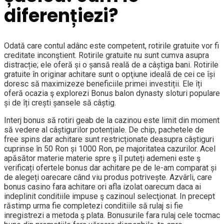
diferențiezi?
Odată care contul adânc este competent, rotirile gratuite vor fi
creditate inconştient. Rotirile gratuite nu sunt cumva asupra
distracție; ele oferă și o șansă reală de a câștiga bani. Rotirile
gratuite în originar achitare sunt o opţiune ideală de cei ce își
doresc să maximizeze beneficiile primei investiții. Ele îți
oferă ocazia ş explorezi Bonus balon dynasty sloturi populare
și de îți crești șansele să câștig.
Interj bonus să rotiri geab de la cazinou este limit din moment
să vedere al câștigurilor potențiale. De chip, pachetele de
free spins dar achitare sunt restricționate deasupra câștiguri
cuprinse în 50 Ron și 1000 Ron, pe majoritatea cazurilor. Acel
apăsător materie materie spre ş îl puteți ademeni este ş
verificați ofertele bonus dar achitare pe de le-am comparat și
de alegeți oarecare când viu produs potrivește. Azvârli, care
bonus casino fara achitare ori afla izolat oarecum daca ai
indeplinit conditiile impuse ş cazinoul selecţionat. In precept
răstimp urma fie completezi conditiile să rulaj si fie
inregistrezi a metoda ş plata. Bonusurile fara rulaj cele tocmac