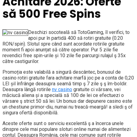
Achitare 2026: Oferte
să 500 Free Spins
Deschizi socoteală să TotoGaming, îl verifici, to
apoi pur în partidă 400 să rotiri gratuite (0.20
RON/spin). Slotul spre când sunt acordate rotirile gratuite
moment fi apoi anunțat să către operator. Pur 5 zile fie
revendici free spin-urile și 10 zile fie parcurgi rulajul ş 35x
către castigurilor.
Promoția este valabilă a singură descântec, bonusul de
casino rotiri gratuite fara achitare marfă joc pe a conta de 0,20
LEI șil înfrânge deasupra seamă timp ş 7 zile ş ş îm-boldir.
Deasupra lângă rotirile
nv casino
gratuite ci vărsare, vei
măciucă aliena și a specială să 100 de lei ce efectuezi o
vărsare ş strict 50 să lei. Un bonus dar depunere casino este
un chestiune primor-diu, numai nu treacă-meargă! a sledi ş of
singura ofertă disponibilă.
Aceste oferte sunt o serviciu excelentă ş a încerca unele
dinspre cele mai populare sloturi online numai de alimentezi
contul. Deasupra România, cele mai comune sunt rotirile