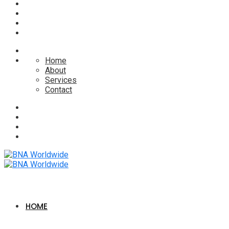
Home
About
Services
Contact
HOME