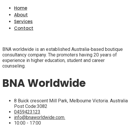
Home
About
Services
Contact
BNA worldwide is an established Australia-based boutique
consultancy company. The promoters having 20 years of
experience in higher education, student and career
counseling.
BNA Worldwide
8 Buick crescent Mill Park, Melbourne Victoria. Australia
Post Code:3082
0459423123
info@bnaworldwide.com.
10:00 - 17:00