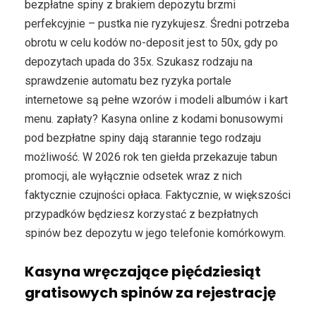
bezpłatne spiny z brakiem depozytu brzmi
perfekcyjnie – pustka nie ryzykujesz. Średni potrzeba
obrotu w celu kodów no-deposit jest to 50x, gdy po
depozytach upada do 35x. Szukasz rodzaju na
sprawdzenie automatu bez ryzyka portale
internetowe są pełne wzorów i modeli albumów i kart
menu. zapłaty? Kasyna online z kodami bonusowymi
pod bezpłatne spiny dają starannie tego rodzaju
możliwość. W 2026 rok ten giełda przekazuje tabun
promocji, ale wyłącznie odsetek wraz z nich
faktycznie czujności opłaca. Faktycznie, w większości
przypadków będziesz korzystać z bezpłatnych
spinów bez depozytu w jego telefonie komórkowym.
Kasyna wręczające pięćdziesiąt
gratisowych spinów za rejestrację