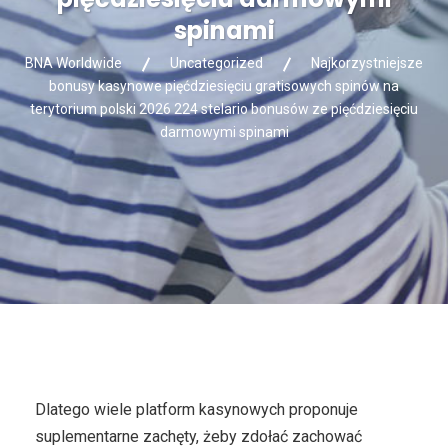
spinami
BNA Worldwide
Uncategorized
Najkorzystniejsze
bonusy kasynowe pięćdziesięciu gratisowych spinów na
terytorium polski 2026 224 stelario bonusów ze pięćdziesięciu
darmowymi spinami
Dlatego wiele platform kasynowych proponuje
suplementarne zachęty, żeby zdołać zachować