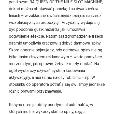
poniższym RA QUEEN OF THE NILE SLOT MACHINE,
dokąd można obstawiać poniekąd na dwadzieścia
liniach – w zakładzie dwóch,pięćdziesięciu na rzecz
wszelakiej z tych propozycji! Przydatny wydaje się
być podobnie guzik hazardu, jaki umożliwia
podwojenie efekcie. Natomiast zgromadzenie trzech
piramid umożliwia graczowi zdobyć darmowe spiny.
Skoro obecnie pojmujesz, hdy darmowe spiny nie są
tylko tanim chwytem reklamowym – warto pomyśleć
morzem tym, jak sprawić, żeby te rolety dostać. Na
ogół wystarczy używać system kodowania
aktywacyjny, a nieraz nie należy robić nic – np. W
stosunku do operatora potrafią się ów lampy jednakże
różnić prawami przyznawania.
Kasyno oferuje obfity asortyment automatów, w
których można wykorzystać te spiny, dając