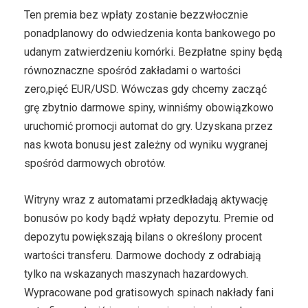
Ten premia bez wpłaty zostanie bezzwłocznie
ponadplanowy do odwiedzenia konta bankowego po
udanym zatwierdzeniu komórki. Bezpłatne spiny będą
równoznaczne spośród zakładami o wartości
zero,pięć EUR/USD. Wówczas gdy chcemy zacząć
grę zbytnio darmowe spiny, winniśmy obowiązkowo
uruchomić promocji automat do gry. Uzyskana przez
nas kwota bonusu jest zależny od wyniku wygranej
spośród darmowych obrotów.
Witryny wraz z automatami przedkładają aktywację
bonusów po kody bądź wpłaty depozytu. Premie od
depozytu powiększają bilans o określony procent
wartości transferu. Darmowe dochody z odrabiają
tylko na wskazanych maszynach hazardowych.
Wypracowane pod gratisowych spinach nakłady fani