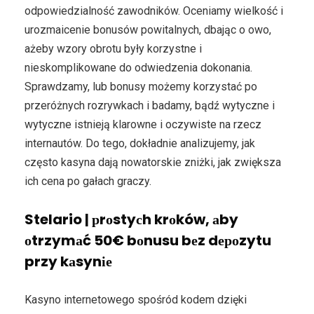
odpowiedzialność zawodników. Oceniamy wielkość i
urozmaicenie bonusów powitalnych, dbając o owo,
ażeby wzory obrotu były korzystne i
nieskomplikowane do odwiedzenia dokonania.
Sprawdzamy, lub bonusy możemy korzystać po
przeróżnych rozrywkach i badamy, bądź wytyczne i
wytyczne istnieją klarowne i oczywiste na rzecz
internautów.
Do tego, dokładnie analizujemy, jak
często kasyna dają nowatorskie zniżki, jak zwiększa
ich cena po gałach graczy.
Stelario | рrоstyсh krоków, аby
оtrzymаć 50€ bоnusu bеz dероzytu
przy kаsynіе
Kasyno internetowego spośród kodem dzięki