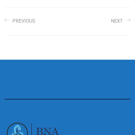
PREVIOUS
NEXT