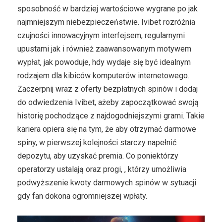
sposobność w bardziej wartościowe wygrane po jak
najmniejszym niebezpieczeństwie. Ivibet rozróżnia
czujności innowacyjnym interfejsem, regularnymi
upustami jak i również zaawansowanym motywem
wypłat, jak powoduje, hdy wydaje się być idealnym
rodzajem dla kibiców komputerów internetowego.
Zaczerpnij wraz z oferty bezpłatnych spinów i dodaj
do odwiedzenia Ivibet, ażeby zapoczątkować swoją
historię pochodzące z najdogodniejszymi grami. Takie
kariera opiera się na tym, że aby otrzymać darmowe
spiny, w pierwszej kolejności starczy napełnić
depozytu, aby uzyskać premia. Co poniektórzy
operatorzy ustalają oraz progi, , którzy umożliwia
podwyższenie kwoty darmowych spinów w sytuacji
gdy fan dokona ogromniejszej wpłaty.