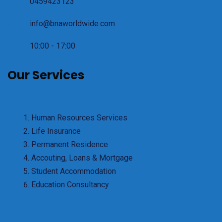
0459423123
info@bnaworldwide.com
10:00 - 17:00
Our Services
Human Resources Services
Life Insurance
Permanent Residence
Accouting, Loans & Mortgage
Student Accommodation
Education Consultancy